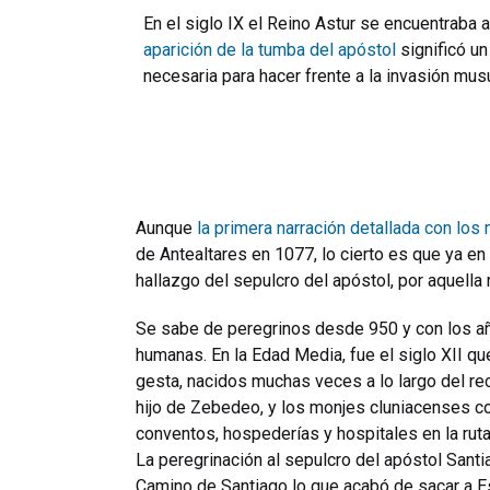
En el siglo IX el Reino Astur se encuentraba
aparición de la tumba del apóstol
significó un
necesaria para hacer frente a la invasión mus
Aunque
la primera narración detallada con lo
de Antealtares en 1077, lo cierto es que ya en 
hallazgo del sepulcro del apóstol, por aquella
Se sabe de peregrinos desde 950 y con los añ
humanas. En la Edad Media, fue el siglo XII qu
gesta, nacidos muchas veces a lo largo del rec
hijo de Zebedeo, y los monjes cluniacenses c
conventos, hospederías y hospitales en la ruta
La peregrinación al sepulcro del apóstol Santi
Camino de Santiago lo que acabó de sacar a Es