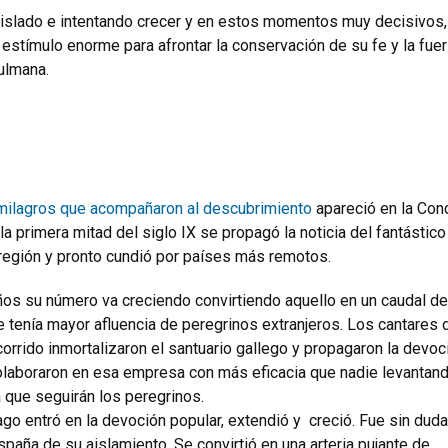
 aislado e intentando crecer y en estos momentos muy decisivos,
 estímulo enorme para afrontar la conservación de su fe y la fue
ulmana.
s milagros que acompañaron al descubrimiento
apareció en la Con
la primera mitad del siglo IX se propagó la noticia del fantástico
 región y pronto cundió por países más remotos.
os su número va creciendo convirtiendo aquello en un caudal de
e tenía mayor afluencia de peregrinos extranjeros. Los cantares 
orrido inmortalizaron el santuario gallego y propagaron la devoc
olaboraron en esa empresa con más eficacia que nadie levantan
 que seguirán los peregrinos.
ago entró en la devoción popular, extendió y creció. Fue sin duda
paña de su aislamiento. Se convirtió en una arteria pujante de