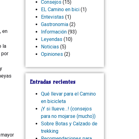
Consejos
(15)
EL Camino en bici
(1)
Entevistas
(1)
Gastronomia
(2)
, en
Información
(93)
Leyendas
(10)
 la
Noticias
(5)
 por
Opiniones
(2)
ey
omeyas
Entradas recientes
Qué llevar para el Camino
en bicicleta
¡Y si llueve…! (consejos
para no mojarse (mucho))
Sobre Botas y Calzado de
trekking
a mayor
Recomendaciones para