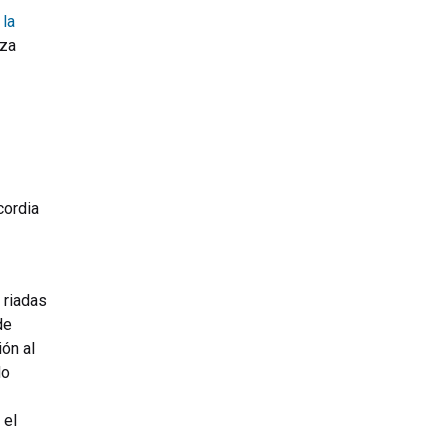
la
rza
cordia
 riadas
de
ión al
do
 el