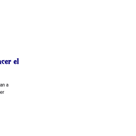
cer el
an a
er