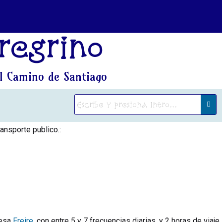
regrino
l Camino de Santiago
ansporte publico.:
resa
Freire
, con entre 5 y 7 frecuencias diarias, y 2 horas de viaje.