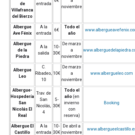
6€
a
de
entrada
noviembre
Villafranca
del Bierzo
Albergue
A la
Todo el
6€
www.albergueavefenix.c
Ave Fénix
entrada
año
Albergue
De marzo
A la
10-
de la
a
www.alberguedelapiedra.
salida
30€
Piedra
noviembre
C.
De marzo
Albergue
Ribadeo,
10€
a
www.albergueleo.com
Leo
10
noviembre
Albergue-
Todo el
Trav. de
Hospedería
año
(en
San
5-
San
invierno
Booking
Nicolás,
30€
Nicolás El
con
4
Real
reserva)
Albergue El
A la
10-
De abril a
www.albergueelcastillo.e
Castillo
entrada
30€
noviembre