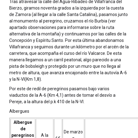
Tras atravesar la calle del Agua-Ribadeo de Villafranca del
Bierzo, giramos noventa grados a la izquierda por la cuesta
de Zamora (al llegar a la calle Santa Catalina), pasamos junto
al monumento al peregrino, cruzamos el río Burbia (ver
apartado observaciones para informarse sobre la ruta
alternativa de la montaña) y continuamos por las calles de la
Concepción y Espíritu Santo. Por esta última abandonamos
Villafranca y seguimos durante un kilómetro por el arcén de la
carretera, que acompaña el curso del río Valcarce. De esta
manera llegamos a un carril peatonal, algo parecido a una
pista de bobsleigh y protegido por un muro que no llega al
metro de altura, que avanza encajonado entre la autovía A-6
y la N-VI(Km 1,8).
Por este de redil de peregrinos pasamos bajo varios
viaductos de la A-6 (Km 4,1) antes de tomar el desvío a
Pereje, a la altura del p.k 410 de la N-VI.
Albergues
Albergue
de
De marzo
peregrinos
A la