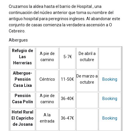
Cruzamos la aldea hasta el barrio de Hospital , una
continuación del núcleo anterior que toma su nombre del
antiguo hospital para peregrinos ingleses. Al abandonar este
conjunto de casas comienza la verdadera ascensión a O
Cebreiro.
Albergues
Refugio de
A pie de
De abril a
Las
5-7€
camino
octubre
Herrerías
Albergue-
De marzo a
Pensión
Céntrico
11-50€
Booking
octubre
Casa Lixa
Pensión
A pie de
36-40€
Booking
Casa Polín
camino
Hotel Rural
A la
El Capricho
36-47€
Booking
entrada
de Josana