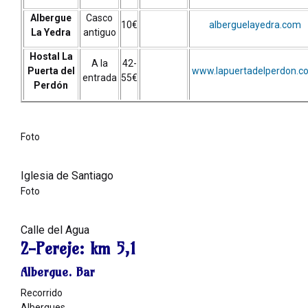
Albergue
Casco
10€
alberguelayedra.com
La Yedra
antiguo
Hostal La
A la
42-
Puerta del
www.lapuertadelperdon.c
entrada
55€
Perdón
Foto
Iglesia de Santiago
Foto
Calle del Agua
2-Pereje:
km 5,1
Albergue. Bar
Recorrido
Albergues