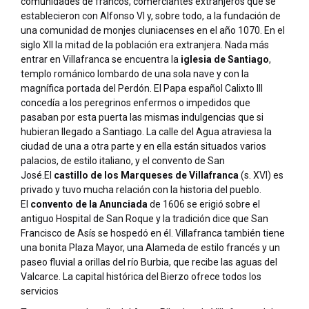
comunidades de francos, comerciantes extranjeros que se
establecieron con Alfonso VI y, sobre todo, a la fundación de
una comunidad de monjes cluniacenses en el año 1070. En el
siglo XII la mitad de la población era extranjera. Nada más
entrar en Villafranca se encuentra la
iglesia de Santiago
,
templo románico lombardo de una sola nave y con la
magnífica portada del Perdón. El Papa español Calixto III
concedía a los peregrinos enfermos o impedidos que
pasaban por esta puerta las mismas indulgencias que si
hubieran llegado a Santiago. La calle del Agua atraviesa la
ciudad de una a otra parte y en ella están situados varios
palacios, de estilo italiano, y el convento de San
José.El
castillo de los Marqueses de Villafranca
(s. XVI) es
privado y tuvo mucha relación con la historia del pueblo.
El
convento de la Anunciada
de 1606 se erigió sobre el
antiguo Hospital de San Roque y la tradición dice que San
Francisco de Asís se hospedó en él. Villafranca también tiene
una bonita Plaza Mayor, una Alameda de estilo francés y un
paseo fluvial a orillas del río Burbia, que recibe las aguas del
Valcarce. La capital histórica del Bierzo ofrece todos los
servicios