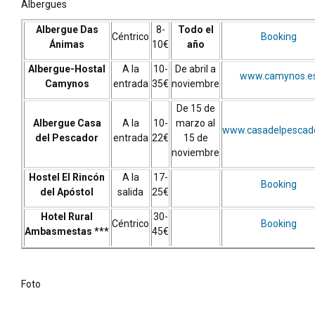
Albergues
Albergue Das
8-
Todo el
Céntrico
Booking
Ánimas
10€
año
Albergue-Hostal
A la
10-
De abril a
www.camynos.e
Camynos
entrada
35€
noviembre
De 15 de
Albergue Casa
A la
10-
marzo al
www.casadelpescado
del Pescador
entrada
22€
15 de
noviembre
Hostel El Rincón
A la
17-
Booking
del Apóstol
salida
25€
Hotel Rural
30-
Céntrico
Booking
Ambasmestas ***
45€
Foto