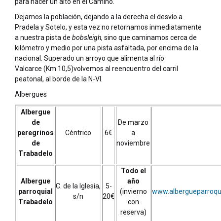
para hacer un alto en el Camino.
Dejamos la población, dejando a la derecha el desvío a
Pradela y Sotelo, y esta vez no retornamos inmediatamente
a nuestra pista de
bobsleigh
, sino que caminamos cerca de
kilómetro y medio por una pista asfaltada, por encima de la
nacional. Superado un arroyo que alimenta al río
Valcarce (Km 10,5)volvemos al reencuentro del carril
peatonal, al borde de la N-VI.
Albergues
Albergue
de
De marzo
peregrinos
Céntrico
6€
a
de
noviembre
Trabadelo
Todo el
Albergue
año
C. de la Iglesia,
5-
parroquial
(invierno
www.albergueparroqu
s/n
20€
Trabadelo
con
reserva)