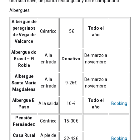
una sola nave, de planta rectangular y torre campanario.
Albergues
Albergue de
peregrinos
Todo el
Céntrico
5€
de Vega de
año
Valcarce
Albergue do
A la
De marzo a
Brasil – El
Donativo
entrada
noviembre
Roble
Albergue
A la
De marzo a
Santa María
9-26€
entrada
noviembre
Magdalena
Albergue El
Todo el
A la salida
10-€
Booking
Paso
año
Pensión
Céntrico
15-30€
Fernández
Casa Rural
A pie de
32-42€
Booking