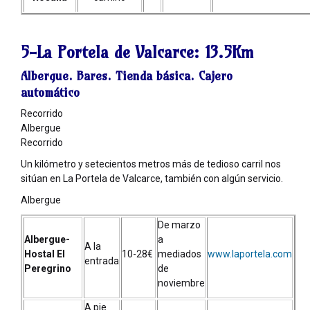
5-La Portela de Valcarce:
13.5Km
Albergue. Bares. Tienda básica. Cajero
automático
Recorrido
Albergue
Recorrido
Un kilómetro y setecientos metros más de tedioso carril nos
sitúan en La Portela de Valcarce, también con algún servicio.
Albergue
De marzo
Albergue-
a
A la
Hostal El
10-28€
mediados
www.laportela.com
entrada
Peregrino
de
noviembre
A pie