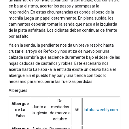
un kilómetro nos invita a plantear la estrategia, que consistirá
en bajar el ritmo, acortar los pasos y acompasar la
respiración. En estas circunstancias es donde el peso de la
mochila juega un papel determinante. En plena subida, los
caminantes deberán tomar la senda que nace a la izquierda
de la pista asfaltada. Los ciclistas deben continuar de frente
por asfalto.
Ya en la senda, la pendiente nos da un breve respiro hasta
cruzar el arroyo de Refoxo y nos atiza de nuevo por una
calzada sombría que asciende duramente bajo el dosel de las
hojas caducas de castaños y robles. Este escenario nos
acerca hasta La Faba -a la entrada existe un desvío hacia el
albergue. En el pueblo hay bar y una tienda con todo lo
necesario para recuperar las fuerzas perdidas.
Albergues
De
Albergue
Junto a
mediados
de La
5€
lafaba.weebly.com
la iglesia
de marzo a
Faba
octubre