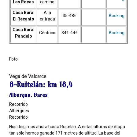
Las Rocas
camino
Casa Rural
A la
35-48€
Booking
El Recanto
entrada
Casa Rural
Céntrico
34€-44€
Booking
Pandelo
Foto
Vega de Valcarce
8-Ruitelán:
km 18,4
Albergue. Bares
Recorrido
Albergues
Recorrido
Nos dirigimos ahora hasta Ruitelán. A estas alturas de etapa
tan sólo hemos ganado 171 metros de altitud. La base del