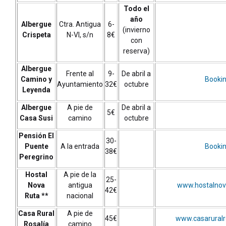
Todo el
año
Albergue
Ctra. Antigua
6-
(invierno
Crispeta
N-VI, s/n
8€
con
reserva)
Albergue
Frente al
9-
De abril a
Camino y
Booki
Ayuntamiento
32€
octubre
Leyenda
Albergue
A pie de
De abril a
5€
Casa Susi
camino
octubre
Pensión El
30-
Puente
A la entrada
Booki
38€
Peregrino
Hostal
A pie de la
25-
Nova
antigua
www.hostalnov
42€
Ruta **
nacional
Casa Rural
A pie de
45€
www.casaruralr
Rosalía
camino