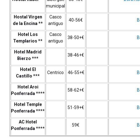
municipal
Hostal Virgen
Casco
40-56€
B
de la Encina **
antiguo
Hotel Los
Casco
38-50+€
B
Templarios **
antiguo
Hotel Madrid
38-46+€
Bierzo ***
Hotel El
Centrico
46-55+€
B
Castillo ***
Hotel Aroi
58-62+€
B
Ponferrada ****
Hotel Temple
51-59+€
B
Ponferrada ****
AC Hotel
59€
B
Ponferrada ****