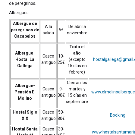
de peregrinos.
Albergues
Albergue de
A la
De abril a
peregrinos de
5€
salida
noviembre
Cacabelos
Todo el
Albergue-
año
Casco
10-
Hostal La
(excepto
hostalgallega@gmail
antiguo
25€
Gallega
15 días en
febrero)
Cierran los
Albergue-
Casco
9-
martes y
Pensión El
www.elmolinoalbergu
antiguo
30€
15 días en
Molino
septiembre
Hostal Siglo
Casco
50-
Booking
XIX
antiguo
80€
Hostal Santa
Casco
30-
www.hostalsantamaria