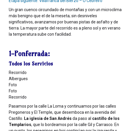
Etapa siguiente: Villafranca del Bierzo – O Cebreiro
Un gran cuenco circundado de montañas y con un microclima
más benigno que el de la meseta; sin desniveles
significativos, avanzamos por buenas pistas de asfalto y de
tierra. La mayor parte del recorrido es a pleno sol y en verano
la temperatura sube con facilidad.
1-Ponferrada:
Todos los Servicios
Recorrido
Albergues
Foto
Foto
Recorrido
Pasamos por la calle La Loma y continuamos por las calles
Pregoneros y El Temple, que desemboca en la avenida del
Castillo.
La iglesia de San Andrés
da paso al
castillo de los
Templarios
, que lo bordeamos por la calle Gil y Carrasco. En
un punto, los peregrinos en bici continúan por la izquierda y