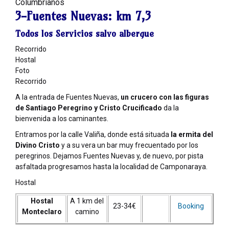
Columbrianos
3-Fuentes Nuevas:
km 7,3
Todos los Servicios salvo albergue
Recorrido
Hostal
Foto
Recorrido
A la entrada de Fuentes Nuevas,
un crucero con las figuras
de Santiago Peregrino y Cristo Crucificado
da la
bienvenida a los caminantes.
Entramos por la calle Valiña, donde está situada
la ermita del
Divino Cristo
y a su vera un bar muy frecuentado por los
peregrinos. Dejamos Fuentes Nuevas y, de nuevo, por pista
asfaltada progresamos hasta la localidad de Camponaraya.
Hostal
Hostal
A 1 km del
23-34€
Booking
Monteclaro
camino