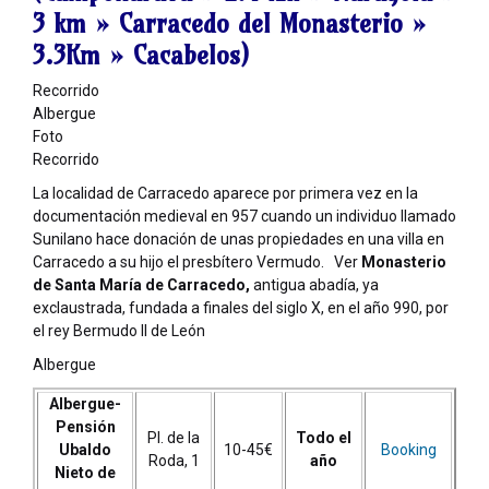
3 km
» Carracedo del Monasterio »
3.3Km
» Cacabelos)
Recorrido
Albergue
Foto
Recorrido
La localidad de Carracedo aparece por primera vez en la
documentación medieval en 957 cuando un individuo llamado
Sunilano hace donación de unas propiedades en una villa en
Carracedo a su hijo el presbítero Vermudo. Ver
Monasterio
de Santa María de Carracedo,
antigua abadía, ya
exclaustrada, fundada a finales del siglo X, en el año 990, por
el rey Bermudo II de León
Albergue
Albergue-
Pensión
Pl. de la
Todo el
Ubaldo
10-45€
Booking
Roda, 1
año
Nieto de