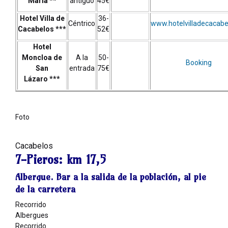
María **
antiguo
45€
Hotel Villa de
36-
Céntrico
www.hotelvilladecacabe
Cacabelos ***
52€
Hotel
Moncloa de
A la
50-
Booking
San
entrada
75€
Lázaro ***
Foto
Cacabelos
7-Pieros:
km 17,5
Albergue. Bar a la salida de la población, al pie
de la carretera
Recorrido
Albergues
Recorrido