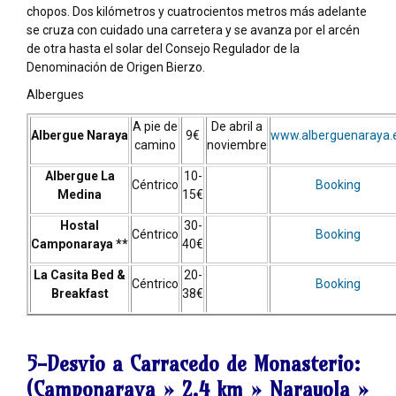
chopos. Dos kilómetros y cuatrocientos metros más adelante
se cruza con cuidado una carretera y se avanza por el arcén
de otra hasta el solar del Consejo Regulador de la
Denominación de Origen Bierzo.
Albergues
A pie de
De abril a
Albergue Naraya
9€
www.alberguenaraya.
camino
noviembre
Albergue La
10-
Céntrico
Booking
Medina
15€
Hostal
30-
Céntrico
Booking
Camponaraya **
40€
La Casita Bed &
20-
Céntrico
Booking
Breakfast
38€
5-Desvio a Carracedo de Monasterio:
(Camponarava »
2.4 km
» Narayola »