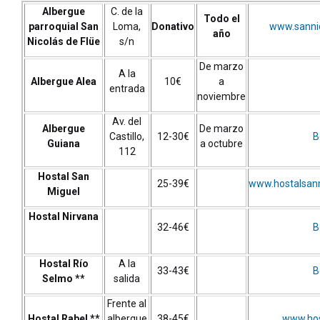
Albergue
C. de la
Todo el
parroquial San
Loma,
Donativo
www.sanni
año
Nicolás de Flüe
s/n
De marzo
A la
Albergue Alea
10€
a
entrada
noviembre
Av. del
Albergue
De marzo
Castillo,
12-30€
B
Guiana
a octubre
112
Hostal San
25-39€
www.hostalsan
Miguel
Hostal Nirvana
32-46€
B
Hostal Río
A la
33-43€
B
Selmo **
salida
Frente al
Hostal Rabel **
albergue
38-45€
www.hos