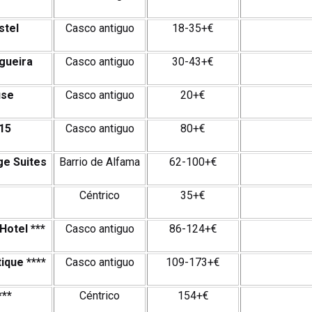
stel
Casco antiguo
18-35+€
gueira
Casco antiguo
30-43+€
use
Casco antiguo
20+€
 15
Casco antiguo
80+€
ge Suites
Barrio de Alfama
62-100+€
Céntrico
35+€
Hotel
***
Casco antiguo
86-124+€
tique
****
Casco antiguo
109-173+€
***
Céntrico
154+€