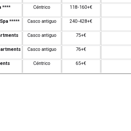
 ****
Céntrico
118-160+€
 Spa
*****
Casco antiguo
240-428+€
artments
Casco antiguo
75+€
partments
Casco antiguo
76+€
ments
Céntrico
65+€