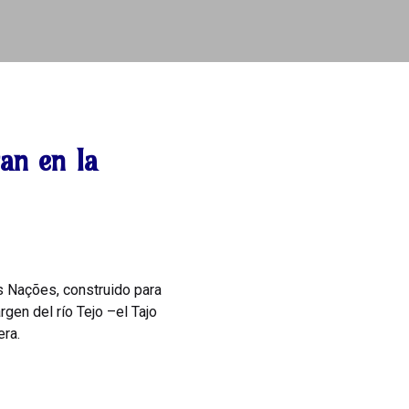
an en la
s Nações, construido para
gen del río Tejo –el Tajo
era.