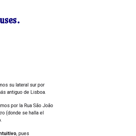
uses.
mos su lateral sur por
 más antiguo de Lisboa.
uimos por la Rua São João
ro (donde se halla el
.
ntuitivo
, pues