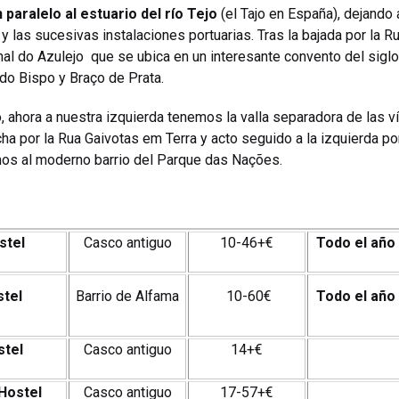
paralelo al estuario del río Tejo
(el Tajo en España), dejando 
 y las sucesivas instalaciones portuarias. Tras la bajada por la
al do Azulejo que se ubica en un interesante convento del sigl
do Bispo y Braço de Prata.
 ahora a nuestra izquierda tenemos la valla separadora de las ví
ha por la Rua Gaivotas em Terra y acto seguido a la izquierda p
mos al moderno barrio del Parque das Nações.
stel
Casco antiguo
10-46+€
Todo el año
stel
Barrio de Alfama
10-60€
Todo el año
stel
Casco antiguo
14+€
 Hostel
Casco antiguo
17-57+€