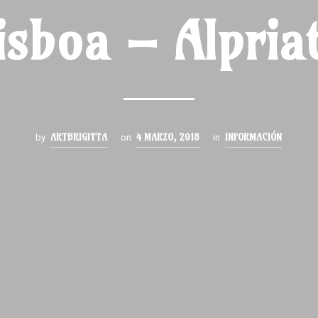
isboa – Alpria
ARTBRIGITTA
4 MARZO, 2018
INFORMACIÓN
by
on
in