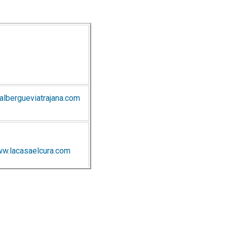
lbergueviatrajana.com
w.lacasaelcura.com