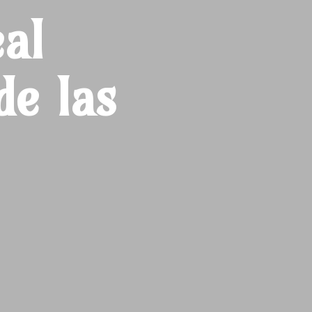
al
de las