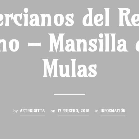
ercianos del Re
o – Mansilla 
Mulas
ARTBRIGITTA
17 FEBRERO, 2018
INFORMACIÓN
by
on
in