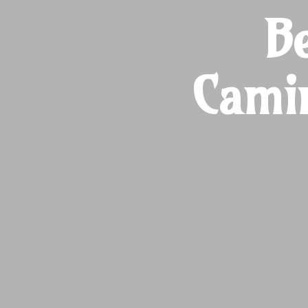
B
Camin