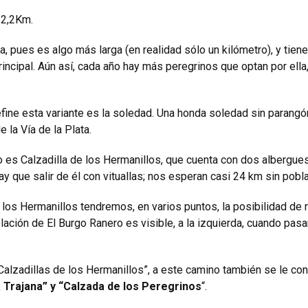
 32,2Km.
ia, pues es algo más larga (en realidad sólo un kilómetro), y ti
incipal. Aún así, cada año hay más peregrinos que optan por ella
define esta variante es la soledad. Una honda soledad sin parang
 la Vía de la Plata.
o es Calzadilla de los Hermanillos, que cuenta con dos albergue
ay que salir de él con vituallas; nos esperan casi 24 km sin pobl
los Hermanillos tendremos, en varios puntos, la posibilidad de 
blación de El Burgo Ranero es visible, a la izquierda, cuando pas
alzadillas de los Hermanillos”, a este camino también se le co
a Trajana” y “Calzada de los Peregrinos
“.