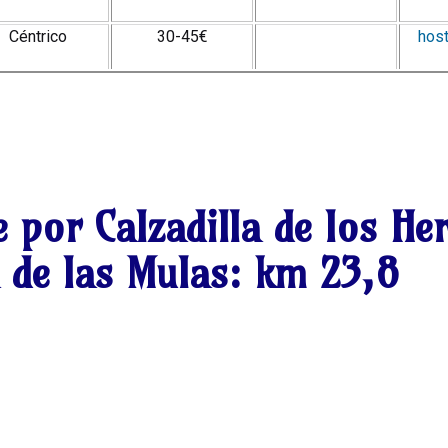
Céntrico
30-45€
host
 por Calzadilla de los He
a de las Mulas:
km 23,8