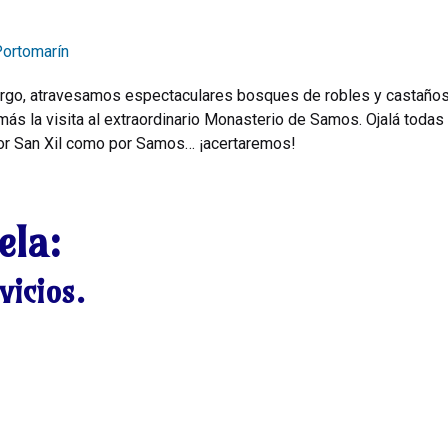
Portomarín
go, atravesamos espectaculares bosques de robles y castaños a 
más la visita al extraordinario Monasterio de Samos. Ojalá todas 
por San Xil como por Samos… ¡acertaremos!
ela:
vicios.