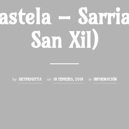
astela – Sarri
San Xil)
ARTBRIGITTA
18 FEBRERO, 2018
INFORMACIÓN
by
on
in