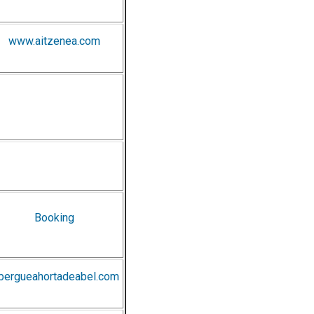
www.aitzenea.com
Booking
lbergueahortadeabel.com