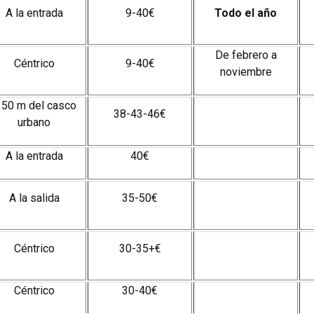
A la entrada
9-40€
Todo el año
De febrero a
Céntrico
9-40€
noviembre
 50 m del casco
38-43-46€
urbano
A la entrada
40€
A la salida
35-50€
Céntrico
30-35+€
Céntrico
30-40€