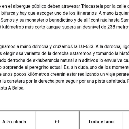
n el albergue público deben atravesar Triacastela por la calle c
 bifurca y hay que escoger uno de los itinerarios. A mano izquier
 Samos y su monasterio benedictino y de allí continúa hasta Sar
, 6,5 kilómetros más corto aunque supera un desnivel de 238 metro
a giramos a mano derecha y cruzamos la LU-633. A la derecha, lige
 elegir esa variante de la derecha estaremos y tomando la histór
do derroche de exhuberancia natural sin aditivos lo envuelve cas
o sorprende al peregrino actual. Es, sin duda, uno de los mome
 unos pocos kilómetros creerán estar realizando un viaje parare
la carretera por la derecha para seguir por una pista asfaltad
sta A Balsa.
A la entrada
6€
Todo el año