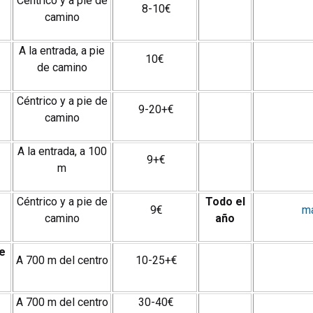
Céntrico y a pie de
8-10€
camino
A la entrada, a pie
10€
de camino
Céntrico y a pie de
9-20+€
camino
A la entrada, a 100
9+€
m
Céntrico y a pie de
Todo el
9€
ma
camino
año
e
A 700 m del centro
10-25+€
A 700 m del centro
30-40€