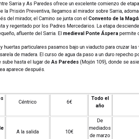
 entre Sarria y As Paredes ofrece un excelente comienzo de etapa.
de la Prisión Preventiva, llegamos al mirador sobre Sarria, adorn
s del mirador, el Camino se junta con el
Convento de la Magd
ista y regentado por los Padres Mercedarios. La etapa desciende 
queño, afluente del Sarria. El
medieval Ponte Áspera
permite c
 huertas particulares pasamos bajo un viaducto para cruzar las 
asarela de madera. El curso de agua da paso a un duro repecho p
 sube hasta el lugar de
As Paredes
(Mojón 109), donde se asie
dea aparece después.
os
Todo el
Céntrico
6€
año
De
de
mediados
A la salida
10€
de marzo