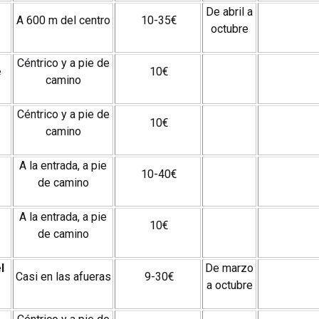
De abril a
A 600 m del centro
10-35€
octubre
Céntrico y a pie de
e
10€
camino
Céntrico y a pie de
10€
camino
A la entrada, a pie
10-40€
de camino
A la entrada, a pie
10€
de camino
l
De marzo
Casi en las afueras
9-30€
a octubre