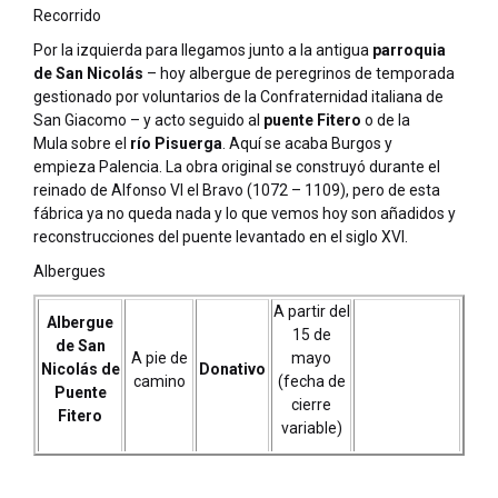
Recorrido
Por la izquierda para llegamos junto a la antigua
parroquia
de San Nicolás
– hoy albergue de peregrinos de temporada
gestionado por voluntarios de la Confraternidad italiana de
San Giacomo – y acto seguido al
puente Fitero
o de la
Mula sobre el
río Pisuerga
. Aquí se acaba Burgos y
empieza Palencia. La obra original se construyó durante el
reinado de Alfonso VI el Bravo (1072 – 1109), pero de esta
fábrica ya no queda nada y lo que vemos hoy son añadidos y
reconstrucciones del puente levantado en el siglo XVI.
Albergues
A partir del
Albergue
15 de
de San
A pie de
mayo
Nicolás de
Donativo
camino
(fecha de
Puente
cierre
Fitero
variable)