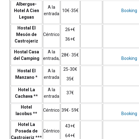
Albergue-
A la
Hotel A Cien
10€-35€
Booking
entrada
Leguas
Hostal El
26+€
Mesón de
Céntrico
36+€
Castrojeriz
Hostal Casa
A la
28€- 35€
del Camping
entrada,
Booking
25-30€
Hostal El
A la
Manzano
*
entrada
35€
Hotel La
A la
37€
Cachava
**
entrada
Hotel
Céntrico
39€- 59€
Iacobus
**
Booking
Hotel La
43+€
Posada de
Céntrico
64+€
Castrojeriz
***