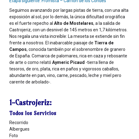
Etapa siguiente: Frómista – Carrión de los Condes
Seguimos avanzando por largas pistas de tierra, con una alta
exposición al sol; por lo demás, la única dificultad orográfica
es el fuerte repecho al
Alto de Mostelares
, a la salida de
Castrojeriz, con un desnivel de 145 metros en 1,7 kilómetros.
Nos regala una vista increíble: La meseta se extiende sin fin
frente a nosotros. El inabarcable paisaje de
Tierra de
Campos
, conocida también por el sobrenombre de granero
de España. Comarca de palomares, rica en caza y rebosante
de arte o como relató
Aymeric Picaud
-tierra llena de
tesoros, de oro, plata, rica en paños y vigorosos caballos,
abundante en pan, vino, carne, pescado, leche y miel pero
carente de arbolado-.
1-Castrojeriz:
Todos los Servicios
Recorrido
Albergues
Foto