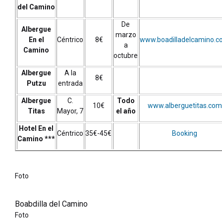
del Camino
De
Albergue
marzo
En el
Céntrico
8€
www.boadilladelcamino.
a
Camino
octubre
Albergue
A la
8€
Putzu
entrada
Albergue
C.
Todo
10€
www.alberguetitas.com
Titas
Mayor, 7
el año
Hotel En el
Céntrico
35€-45€
Booking
Camino
***
Foto
Boabdilla del Camino
Foto