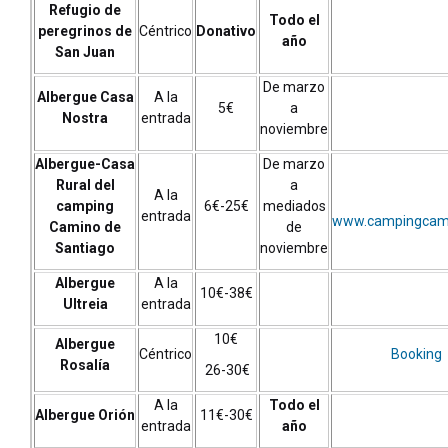
Refugio de
Todo el
peregrinos de
Céntrico
Donativo
año
San Juan
De marzo
Albergue Casa
A la
5€
a
Nostra
entrada
noviembre
Albergue-Casa
De marzo
Rural del
a
A la
camping
6€-25€
mediados
entrada
www.campingcam
Camino de
de
Santiago
noviembre
Albergue
A la
10€-38€
Ultreia
entrada
10€
Albergue
Céntrico
Booking
Rosalía
26-30€
A la
Todo el
Albergue Orión
11€-30€
entrada
año